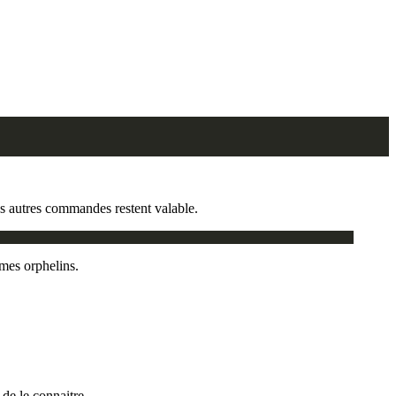
 autres commandes restent valable.
umes orphelins.
 de le connaitre.