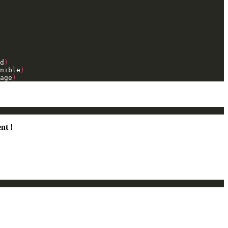
d
)
nible
)
age
)
nt !