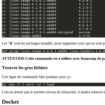
rc  linux-image-4.0.0-2-amd64            4.0.8-2       
rc  linux-image-4.1.0-1-amd64            4.1.3-1       
rc  linux-image-4.2.0-1-amd64            4.2.6-3       
rc  linux-image-4.3.0-1-amd64            4.3.5-1       
rc  linux-image-4.4.0-1-amd64            4.4.6-1       
rc  linux-image-4.5.0-1-amd64            4.5.1-1       
rc  linux-image-4.5.0-2-amd64            4.5.5-1       
ii  linux-image-4.6.0-1-amd64            4.6.4-1       
ii  linux-image-4.7.0-1-amd64            4.7.8-1       
un  linux-image-4.7.0-1-amd64-unsigned   aucune        
ii  linux-image-amd64                    4.7+75        
Les “
ii
” sont les packages installés, pour supprimer ceux qui ne sont pl
ATTENTION Cette commande est à utiliser avec beaucoup de parcim
Trouver les gros fichiers
Une ligne de commande bien pratique pour ça :
du -hms /* 
|
 sort -nr 
|
Cela ne donne que le premier niveau de hiérarchie, il faudra relancer 
Docker