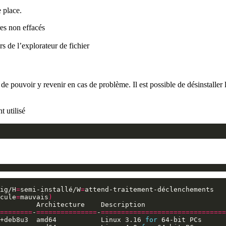
e place.
res non effacés
rs de l’explorateur de fichier
de pouvoir y revenir en cas de problème. Il est possible de désinstaller le
 utilisé
ig/H
=
semi-installé/W
=
cule
=
mauvais
)
========
-
===============
-
===============================
+deb8u3  amd64           Linux 3.16 
for