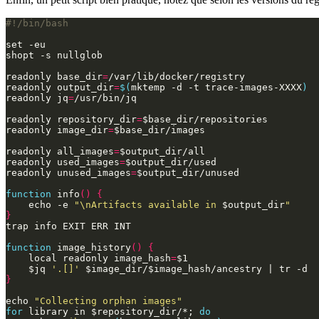
set
shopt
readonly
base_dir
=
readonly
output_dir
=
$(
mktemp -d -t trace-images-XXXX
)
readonly
jq
=
readonly
repository_dir
=
$base_dir
readonly
image_dir
=
$base_dir
readonly
all_images
=
$output_dir
readonly
used_images
=
$output_dir
readonly
unused_images
=
$output_dir
function
 info
()
{
echo
 -e 
"\nArtifacts available in 
$output_dir
"
}
trap
function
 image_history
()
{
local
readonly
image_hash
=
$1
$jq
'.[]'
$image_dir
/
$image_hash
/ancestry 
|
 tr -d  
}
echo
"Collecting orphan images"
for
 library in 
$repository_dir
/*
;
do