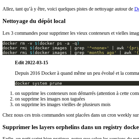
Allez, tant qu’à y être, voici quelques pistes de nettoyage autour de
D
Nettoyage du dépôt local
Les 3 commandes pour supprimer les vieux conteneurs et vielles imag
docker rm -v 
$(
docker ps -a -q
)
docker rmi 
$(
docker images 
|
 grep 
'^<none>'
|
 awk 
'{pri
docker rmi 
$(
docker images 
|
 grep 
'months ago'
|
 awk 
'{
Edit 2022-03-15
Depuis 2016 Docker à quand même un peu évolué et la commande
on supprime les conteneurs non démarrés (attention à cette c
on supprime les images non taguées
on supprime les images vieilles de plusieurs mois
Chez nous ces trois commandes sont placées dans un cron weekly sur t
Supprimer les layers orphelins dans un registry docke
Enfin, un petit script bien pratique, notez que selon les versions du reg