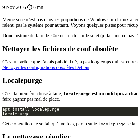
9 Nov 2016
⏱ 6 mn
Même si ce n’est pas dans les proportions de Windows, un Linux a tend
ralenti pas le système pour autant). Voyons quelques pistes pour récupé
Donc histoire de faire le 20ième article sur le sujet (je fais même pas 
Nettoyer les fichiers de conf obsolète
C’est un article que j’avais publié il n’y a pas longtemps qui est en rela
Nettoyer les configurations obsolètes Debian
Localepurge
C’est la première chose à faire,
est un outil qui, à cha
localepurge
faire gagner pas mal de place.
Cette opération ne se fait qu’une fois, par la suite
se la
localepurge
Le nettoyage régulier