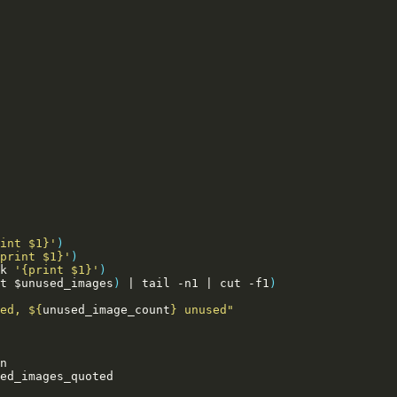
int $1}'
)
print $1}'
)
k 
'{print $1}'
)
t 
$unused_images
)
|
 tail -n1 
|
 cut -f1
)
ed, 
${
unused_image_count
}
 unused"
ed_images_quoted