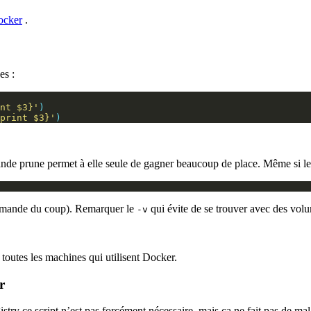
ocker
.
es :
nt $3}'
)
print $3}'
)
 prune permet à elle seule de gagner beaucoup de place. Même si les
ommande du coup). Remarquer le
qui évite de se trouver avec des vol
-v
outes les machines qui utilisent Docker.
r
istry ce script n’est pas forcément nécessaire, mais ça ne fait pas de mal