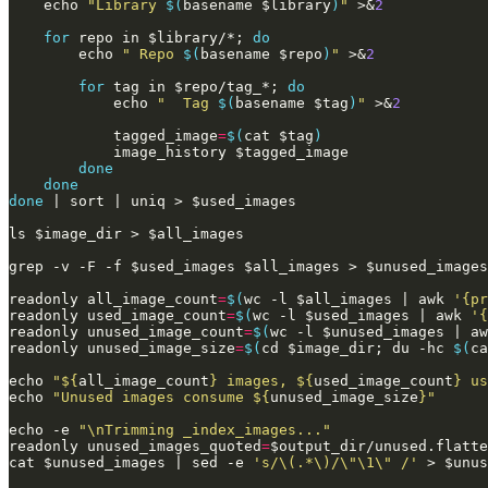
echo
"Library 
$(
basename 
$library
)
"
 >
&
2
for
 repo in 
$library
/*
;
do
echo
" Repo 
$(
basename 
$repo
)
"
 >
&
2
for
 tag in 
$repo
/tag_*
;
do
echo
"  Tag 
$(
basename 
$tag
)
"
 >
&
2
tagged_image
=
$(
cat 
$tag
)
            image_history 
$tagged_image
done
done
done
|
 sort 
|
 uniq > 
$used_images
ls 
$image_dir
 > 
$all_images
grep -v -F -f 
$used_images
$all_images
 > 
$unused_images
readonly
all_image_count
=
$(
wc -l 
$all_images
|
 awk 
'{pr
readonly
used_image_count
=
$(
wc -l 
$used_images
|
 awk 
'{
readonly
unused_image_count
=
$(
wc -l 
$unused_images
|
 aw
readonly
unused_image_size
=
$(
cd
$image_dir
;
 du -hc 
$(
ca
echo
"
${
all_image_count
}
 images, 
${
used_image_count
}
 us
echo
"Unused images consume 
${
unused_image_size
}
"
echo
 -e 
"\nTrimming _index_images..."
readonly
unused_images_quoted
=
$output_dir
cat 
$unused_images
|
 sed -e 
's/\(.*\)/\"\1\" /'
 > 
$unus