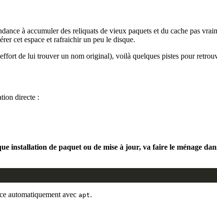
ance à accumuler des reliquats de vieux paquets et du cache pas vraimen
rer cet espace et rafraichir un peu le disque.
l’effort de lui trouver un nom original), voilà quelques pistes pour retr
tion directe :
que installation de paquet ou de mise à jour, va faire le ménage dans
nce automatiquement avec
.
apt