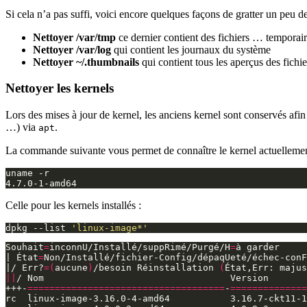
Si cela n’a pas suffi, voici encore quelques façons de gratter un peu d
Nettoyer /var/tmp
ce dernier contient des fichiers … temporai
Nettoyer /var/log
qui contient les journaux du système
Nettoyer ~/.thumbnails
qui contient tous les aperçus des fichie
Nettoyer les kernels
Lors des mises à jour de kernel, les anciens kernel sont conservés afin 
…) via
.
apt
La commande suivante vous permet de connaître le kernel actuellement
Celle pour les kernels installés :
dpkg --list 
'linux-image*'
Souhait
=
inconnU/Installé/suppRimé/Purgé/H
=
|
État
=
Non/Installé/fichier-Config/dépaqUeté/échec-conF
|
/ Err?
=(
aucune
)
/besoin Réinstallation 
(
État,Err: 
majus
||
+++-
====================================
-
==============
rc  linux-image-3.16.0-4-amd64           3.16.7-ckt11-1