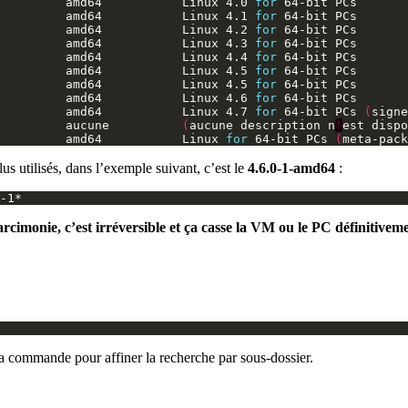
         amd64           Linux 4.0 
for
         amd64           Linux 4.1 
for
         amd64           Linux 4.2 
for
         amd64           Linux 4.3 
for
         amd64           Linux 4.4 
for
         amd64           Linux 4.5 
for
         amd64           Linux 4.5 
for
         amd64           Linux 4.6 
for
         amd64           Linux 4.7 
for
 64-bit PCs 
(
signe
         aucune          
(
aucune description n
'
est dispo
         amd64           Linux 
for
 64-bit PCs 
(
meta-pack
us utilisés, dans l’exemple suivant, c’est le
4.6.0-1-amd64
:
onie, c’est irréversible et ça casse la VM ou le PC définitiveme
la commande pour affiner la recherche par sous-dossier.