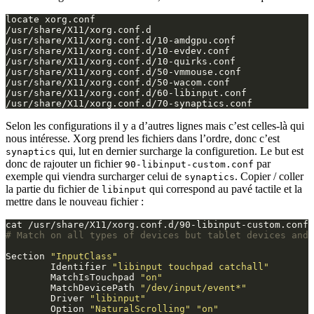
Selon les configurations il y a d’autres lignes mais c’est celles-là qui
nous intéresse. Xorg prend les fichiers dans l’ordre, donc c’est
qui, lut en dernier surcharge la configuretion. Le but est
synaptics
donc de rajouter un fichier
par
90-libinput-custom.conf
exemple qui viendra surcharger celui de
. Copier / coller
synaptics
la partie du fichier de
qui correspond au pavé tactile et la
libinput
mettre dans le nouveau fichier :
# Match on all types of devices but tablet devices and 
Section 
"InputClass"
        Identifier 
"libinput touchpad catchall"
        MatchIsTouchpad 
"on"
        MatchDevicePath 
"/dev/input/event*"
        Driver 
"libinput"
        Option 
"NaturalScrolling"
"on"