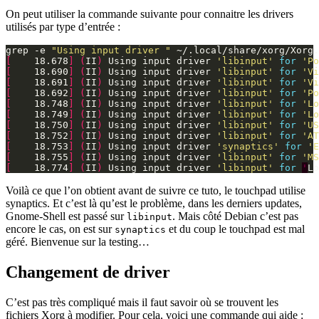
On peut utiliser la commande suivante pour connaitre les drivers
utilisés par type d’entrée :
grep -e 
"Using input driver "
[
    18.678
]
(
II
)
 Using input driver 
'libinput'
for
'Po
[
    18.690
]
(
II
)
 Using input driver 
'libinput'
for
'Vi
[
    18.691
]
(
II
)
 Using input driver 
'libinput'
for
'Vi
[
    18.692
]
(
II
)
 Using input driver 
'libinput'
for
'Po
[
    18.748
]
(
II
)
 Using input driver 
'libinput'
for
'Lo
[
    18.749
]
(
II
)
 Using input driver 
'libinput'
for
'Lo
[
    18.750
]
(
II
)
 Using input driver 
'libinput'
for
'US
[
    18.752
]
(
II
)
 Using input driver 
'libinput'
for
'AT
[
    18.753
]
(
II
)
 Using input driver 
'synaptics'
for
'E
[
    18.755
]
(
II
)
 Using input driver 
'libinput'
for
'MS
[
    18.774
]
(
II
)
 Using input driver 
'libinput'
for
'
Voilà ce que l’on obtient avant de suivre ce tuto, le touchpad utilise
synaptics. Et c’est là qu’est le problème, dans les derniers updates,
Gnome-Shell est passé sur
. Mais côté Debian c’est pas
libinput
encore le cas, on est sur
et du coup le touchpad est mal
synaptics
géré. Bienvenue sur la testing…
Changement de driver
C’est pas très compliqué mais il faut savoir où se trouvent les
fichiers Xorg à modifier. Pour cela, voici une commande qui aide :