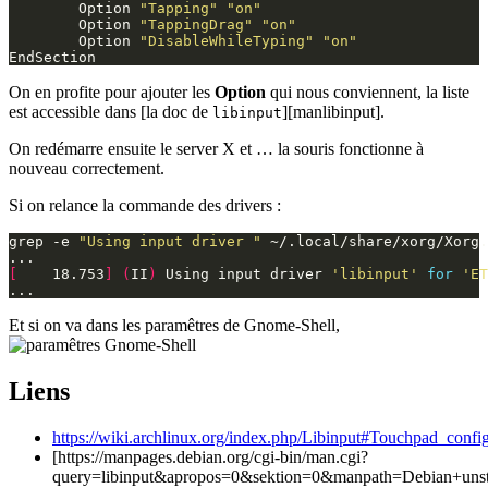
        Option 
"Tapping"
"on"
        Option 
"TappingDrag"
"on"
        Option 
"DisableWhileTyping"
"on"
On en profite pour ajouter les
Option
qui nous conviennent, la liste
est accessible dans [la doc de
][manlibinput].
libinput
On redémarre ensuite le server X et … la souris fonctionne à
nouveau correctement.
Si on relance la commande des drivers :
grep -e 
"Using input driver "
[
    18.753
]
(
II
)
 Using input driver 
'libinput'
for
'ET
Et si on va dans les paramêtres de Gnome-Shell,
Liens
https://wiki.archlinux.org/index.php/Libinput#Touchpad_confi
[https://manpages.debian.org/cgi-bin/man.cgi?
query=libinput&apropos=0&sektion=0&manpath=Debian+unst