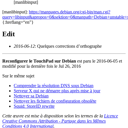
[manlibinput]
[manlibinput]:
https://manpages.debian.org/cgi-bin/man.cgi?
query=libinput&apropos=0&sektion=0&manpath=Debian+unstable+
{:hreflang=“en”}
Edit
2016-06-12
: Quelques corrections d’orthographe
Reconfigurer le TouchPad sur Debian
est paru le
2016-06-05
et
modifié pour la dernière fois le
Jul 26, 2016
Sur le même sujet
Comprendre la résolution DNS sous Debian
Serveur X qui ne démarre plus après mise à jour
Nettoyer sa Debian
Nettoyer les fichiers de configuration obsolète
Squid: StoreID rewrite
Cette œuvre est mise à disposition selon les termes de la
Licence
Creative Commons Attribution - Partage dans les Mêmes
Conditions 4.0 International
.