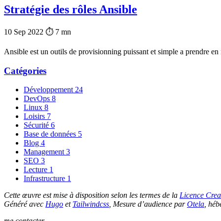
Stratégie des rôles Ansible
10 Sep 2022
⏱ 7 mn
Ansible est un outils de provisionning puissant et simple a prendre en
Catégories
Développement
24
DevOps
8
Linux
8
Loisirs
7
Sécurité
6
Base de données
5
Blog
4
Management
3
SEO
3
Lecture
1
Infrastructure
1
Cette œuvre est mise à disposition selon les termes de la
Licence Crea
Généré avec
Hugo
et
Tailwindcss
, Mesure d’audience par
Otela
, héb
me contacter