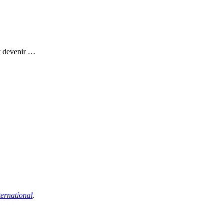
nt devenir …
ernational
.