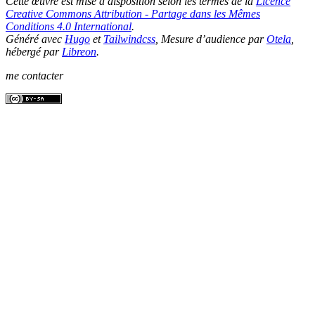
Cette œuvre est mise à disposition selon les termes de la
Licence
Creative Commons Attribution - Partage dans les Mêmes
Conditions 4.0 International
.
Généré avec
Hugo
et
Tailwindcss
, Mesure d’audience par
Otela
,
hébergé par
Libreon
.
me contacter