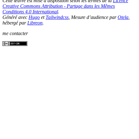
Cette œuvre est mise à disposition selon les termes de la
Licence
Creative Commons Attribution - Partage dans les Mêmes
Conditions 4.0 International
.
Généré avec
Hugo
et
Tailwindcss
, Mesure d’audience par
Otela
,
hébergé par
Libreon
.
me contacter